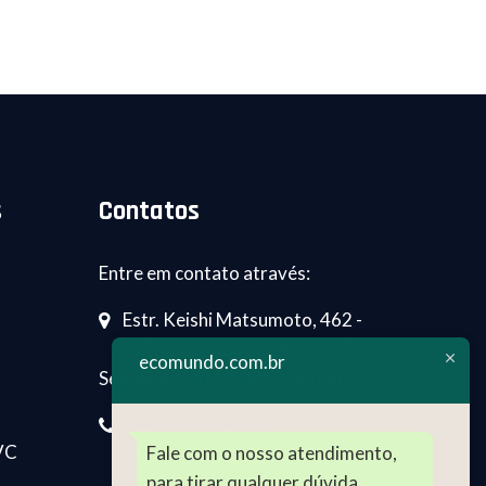
s
Contatos
Entre em contato através:
Estr. Keishi Matsumoto, 462 -
Jd.Tomé, Embu das Artes - SP -
ecomundo.com.br
Segunda-Sexta 8:00h - 18:00h
(11) 99024-2696
VC
Fale com o nosso atendimento,
(11) 4241-4129
para tirar qualquer dúvida