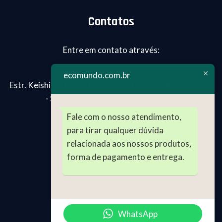
Contatos
Entre em contato através:
ecomundo.com.br
Estr. Keishi Matsumoto, 462 - Jd.Tomé, Embu das Artes
- SP - Segunda-Sexta 8:00h - 18:00h
Fale com o nosso atendimento,
para tirar qualquer dúvida
(11) 99024-2696
relacionada aos nossos produtos,
(11) 4241-4129
forma de pagamento e entrega.
comercial@ecomundo.com.br
WhatsApp