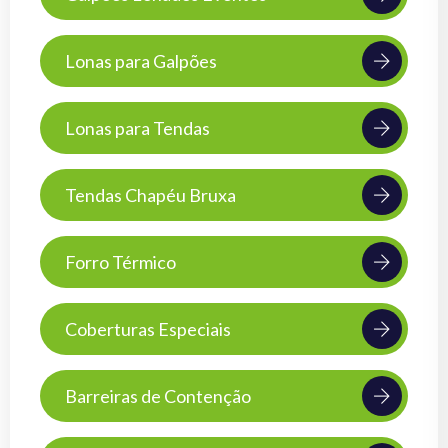
Lonas para Galpões
Lonas para Tendas
Tendas Chapéu Bruxa
Forro Térmico
Coberturas Especiais
Barreiras de Contenção