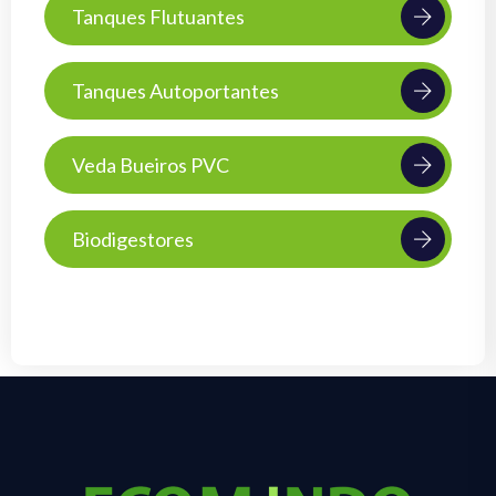
Tanques Flutuantes
Tanques Autoportantes
Veda Bueiros PVC
Biodigestores