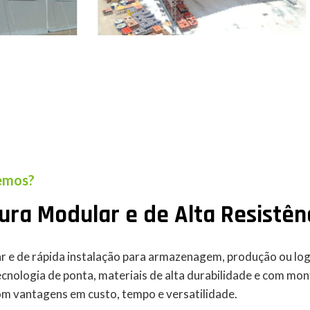
Galpão Par
alpão Frontal
Logística
emos?
ura Modular e de Alta Resistê
r e de rápida instalação para armazenagem, produção ou lo
ecnologia de ponta, materiais de alta durabilidade e com mo
com vantagens em custo, tempo e versatilidade.