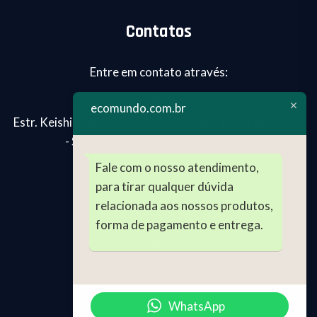
Contatos
Entre em contato através:
ecomundo.com.br
Estr. Keishi Matsumoto, 462 - Jd.Tomé, Embu das Artes
- SP - Segunda-Sexta 8:00h - 18:00h
Fale com o nosso atendimento,
para tirar qualquer dúvida
(11) 99024-2696
relacionada aos nossos produtos,
(11) 4241-4129
forma de pagamento e entrega.
comercial@ecomundo.com.br
WhatsApp