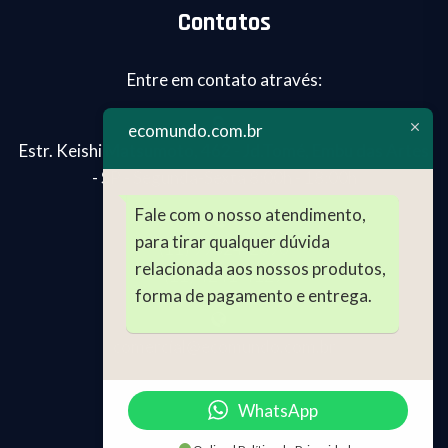
Contatos
Entre em contato através:
ecomundo.com.br
Estr. Keishi Matsumoto, 462 - Jd.Tomé, Embu das Artes
- SP - Segunda-Sexta 8:00h - 18:00h
Fale com o nosso atendimento,
para tirar qualquer dúvida
(11) 99024-2696
relacionada aos nossos produtos,
(11) 4241-4129
forma de pagamento e entrega.
comercial@ecomundo.com.br
WhatsApp