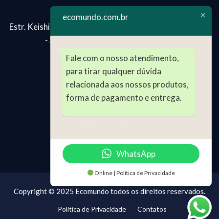
ecomundo.com.br
Estr. Keishi Matsumoto, 462 - Jd.Tomé, Embu das Artes
- SP - Segunda-Sexta 8:00h - 18:00h
Fale com o nosso atendimento,
para tirar qualquer dúvida
(11) 99024-2696
relacionada aos nossos produtos,
(11) 4241-4129
forma de pagamento e entrega.
comercial@ecomundo.com.br
WhatsApp
Online | Política de Privacidade
Copyright © 2025 Ecomundo todos os direitos reservados.
Politica de Privacidade
Contatos