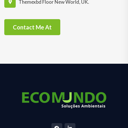
Themexbd Floor New World, UK.
Contact Me At