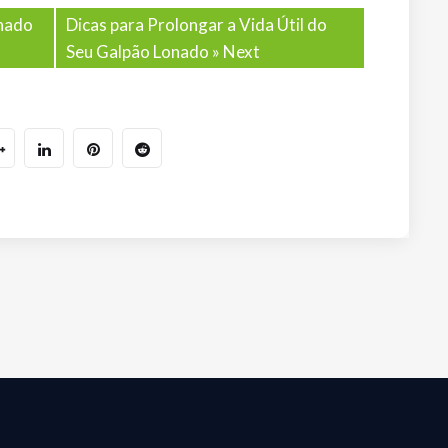
nado
Dicas para Prolongar a Vida Útil do
Seu Galpão Lonado
» Next