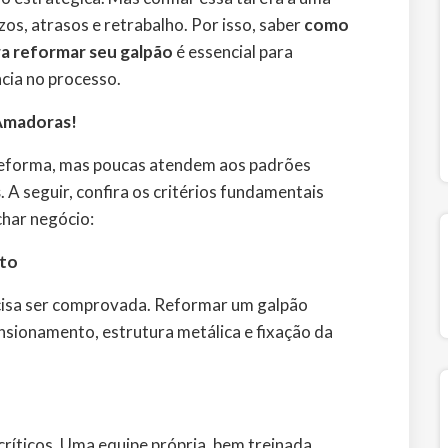
s, atrasos e retrabalho. Por isso, saber
como
a reformar seu galpão
é essencial para
ncia no processo.
Amadoras!
reforma, mas poucas atendem aos padrões
s
. A seguir, confira os critérios fundamentais
har negócio:
nto
ecisa ser comprovada. Reformar um galpão
nsionamento, estrutura metálica e fixação da
críticos. Uma equipe própria, bem treinada,