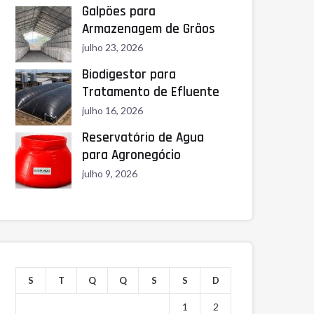
Galpões para
Armazenagem de Grãos
julho 23, 2026
Biodigestor para
Tratamento de Efluente
julho 16, 2026
Reservatório de Água
para Agronegócio
julho 9, 2026
S
T
Q
Q
S
S
D
1
2