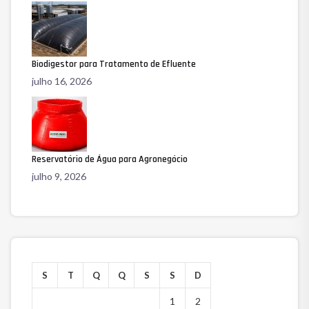
Biodigestor para Tratamento de Efluente
julho 16, 2026
Reservatório de Água para Agronegócio
julho 9, 2026
S
T
Q
Q
S
S
D
1
2