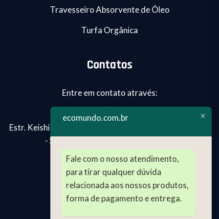
Travesseiro Absorvente de Óleo
Turfa Orgânica
Contatos
Entre em contato através:
ecomundo.com.br
Estr. Keishi Matsumoto, 462 - Jd.Tomé, Embu das Artes
- SP - Segunda-Sexta 8:00h - 18:00h
Fale com o nosso atendimento,
para tirar qualquer dúvida
(11) 99024-2696
relacionada aos nossos produtos,
(11) 4241-4129
forma de pagamento e entrega.