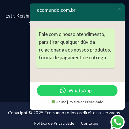
ecomundo.com.br
Estr. Keishi Matsumoto, 462 - Jd.Tomé, Embu das Artes
- SP - Segunda-Sexta 8:00h - 18:00h
Fale com o nosso atendimento,
para tirar qualquer dúvida
(11) 99024-2696
relacionada aos nossos produtos,
(11) 4241-4129
forma de pagamento e entrega.
comercial@ecomundo.com.br
WhatsApp
Online | Política de Privacidade
Copyright © 2025 Ecomundo todos os direitos reservados.
Politica de Privacidade
Contatos