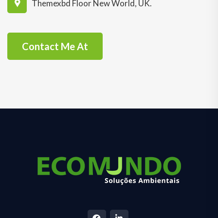
Themexbd Floor New World, UK.
Contact Me At